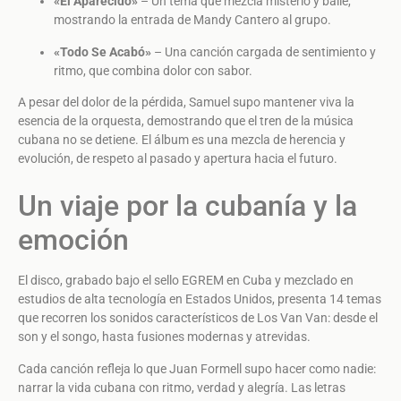
«El Aparecido»
– Un tema que mezcla misterio y baile,
mostrando la entrada de Mandy Cantero al grupo.
«Todo Se Acabó»
– Una canción cargada de sentimiento y
ritmo, que combina dolor con sabor.
A pesar del dolor de la pérdida, Samuel supo mantener viva la
esencia de la orquesta, demostrando que el tren de la música
cubana no se detiene. El álbum es una mezcla de herencia y
evolución, de respeto al pasado y apertura hacia el futuro.
Un viaje por la cubanía y la
emoción
El disco, grabado bajo el sello EGREM en Cuba y mezclado en
estudios de alta tecnología en Estados Unidos, presenta 14 temas
que recorren los sonidos característicos de Los Van Van: desde el
son y el songo, hasta fusiones modernas y atrevidas.
Cada canción refleja lo que Juan Formell supo hacer como nadie:
narrar la vida cubana con ritmo, verdad y alegría. Las letras